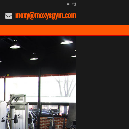
로그인
moxy@moxysgym.com