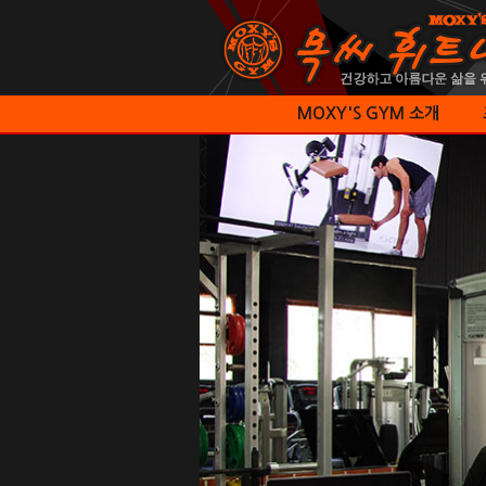
본
문
으
로
바
로
가
MOXY'S GYM 소개
기